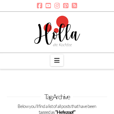
Navigation
Tag Archive
Below you'll find a list of all posts that have been
tagged as
“Hefezopf”