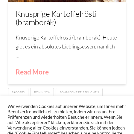
Knusprige Kartoffelrösti
(bramborák)
Knusprige Kartoffelrösti (bramborák). Heute
gibt es ein absolutes Lieblingsessen, nämlich
…
Read More
BAGGERS
BÖHMISCH
BÖHMISCHE REIBEKUCHEN
BRAMBORAK
KARTOFFELPUFFER
REIBEKUCHEN
Wir verwenden Cookies auf unserer Website, um Ihnen mehr
Benutzerfreundlichkeit zu bieten, indem wir uns an Ihre
Präferenzen und wiederholten Besuche erinnern. Wenn Sie
auf "Alle akzeptieren" klicken, erklären Sie sich mit der
Verwendung aller Cookies einverstanden. Sie können jedoch
IMPRESSUM
DATENSCHUTZERKLÄRUNG
NEWSLETTER DATENSCHUTZRICHTLINIEN
die "Cookie-Einstellungen" besuchen, um eine kontrollierte