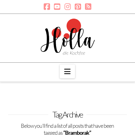
Navigation
Tag Archive
Below you'll find a list of all posts that have been
tagged as
“Bramborak”