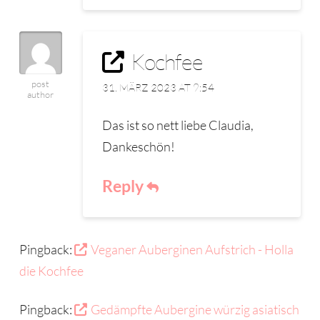
Kochfee
post
31. MÄRZ 2023 AT 9:54
author
Das ist so nett liebe Claudia,
Dankeschön!
Reply
Pingback:
Veganer Auberginen Aufstrich - Holla
die Kochfee
Pingback:
Gedämpfte Aubergine würzig asiatisch