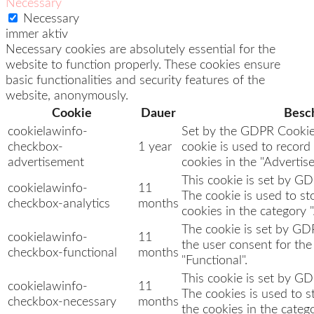
Necessary
Necessary
immer aktiv
Necessary cookies are absolutely essential for the
website to function properly. These cookies ensure
basic functionalities and security features of the
website, anonymously.
Cookie
Dauer
Besc
cookielawinfo-
Set by the GDPR Cookie 
checkbox-
1 year
cookie is used to record
advertisement
cookies in the "Advertis
This cookie is set by G
cookielawinfo-
11
The cookie is used to st
checkbox-analytics
months
cookies in the category "
The cookie is set by GD
cookielawinfo-
11
the user consent for the
checkbox-functional
months
"Functional".
This cookie is set by G
cookielawinfo-
11
The cookies is used to s
checkbox-necessary
months
the cookies in the categ