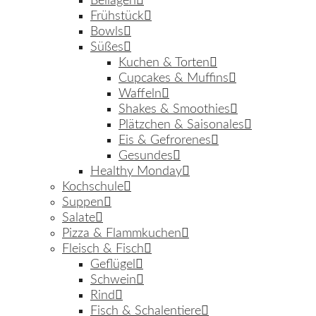
Beilagen
Frühstück
Bowls
Süßes
Kuchen & Torten
Cupcakes & Muffins
Waffeln
Shakes & Smoothies
Plätzchen & Saisonales
Eis & Gefrorenes
Gesundes
Healthy Monday
Kochschule
Suppen
Salate
Pizza & Flammkuchen
Fleisch & Fisch
Geflügel
Schwein
Rind
Fisch & Schalentiere