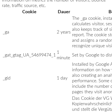
information on metrics the number of visitors, bounce
rate, traffic source, etc.
Cookie
Dauer
B
The _ga cookie, insta
calculates visitor, 
also keeps track of si
_ga
2 years
report. The cookie 
and assigns a rando
recognize unique visi
1
_gat_gtag_UA_54699474_1
Set by Google to dis
minute
Installed by Google A
information on how v
also creating an anal
_gid
1 day
performance. Some of
include the number of
pages they visit ano
Das Cookie der VG Wo
Kopierwahrscheinlich
und stellt die Vergü