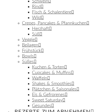
Schwein
Rind
Fisch & Schalentiere
Wild
Crepes, Pancakes & Pfannkuchen
Herzhaft
Süß
Veggie
Beilagen
Frühstück
Bowls
Süßes
Kuchen & Torten
Cupcakes & Muffins
Waffeln
Shakes & Smoothies
Plätzchen & Saisonales
Eis & Gefrorenes
Sweet Saturday
Gesundes
REZEPTE ZUM ABNEHMEN