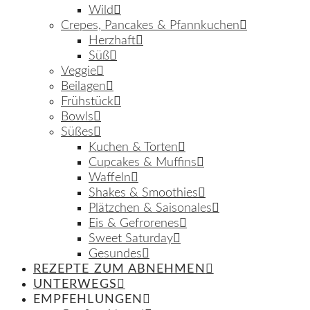
Wild
Crepes, Pancakes & Pfannkuchen
Herzhaft
Süß
Veggie
Beilagen
Frühstück
Bowls
Süßes
Kuchen & Torten
Cupcakes & Muffins
Waffeln
Shakes & Smoothies
Plätzchen & Saisonales
Eis & Gefrorenes
Sweet Saturday
Gesundes
REZEPTE ZUM ABNEHMEN
UNTERWEGS
EMPFEHLUNGEN