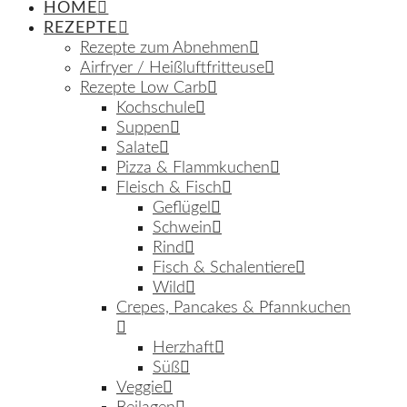
HOME
REZEPTE
Rezepte zum Abnehmen
Airfryer / Heißluftfritteuse
Rezepte Low Carb
Kochschule
Suppen
Salate
Pizza & Flammkuchen
Fleisch & Fisch
Geflügel
Schwein
Rind
Fisch & Schalentiere
Wild
Crepes, Pancakes & Pfannkuchen
Herzhaft
Süß
Veggie