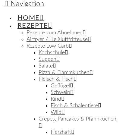
Navigation
HOME
REZEPTE
Rezepte zum Abnehmen
Airfryer / Heißluftfritteuse
Rezepte Low Carb
Kochschule
Suppen
Salate
Pizza & Flammkuchen
Fleisch & Fisch
Geflügel
Schwein
Rind
Fisch & Schalentiere
Wild
Crepes, Pancakes & Pfannkuchen
Herzhaft