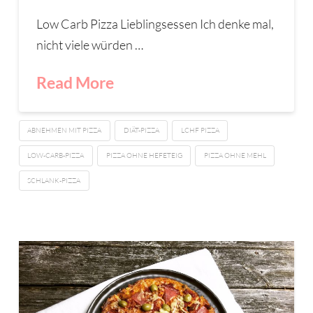
Low Carb Pizza Lieblingsessen Ich denke mal,
nicht viele würden …
Read More
ABNEHMEN MIT PIZZA
DIÄT-PIZZA
LCHF PIZZA
LOW-CARB-PIZZA
PIZZA OHNE HEFETEIG
PIZZA OHNE MEHL
SCHLANK-PIZZA