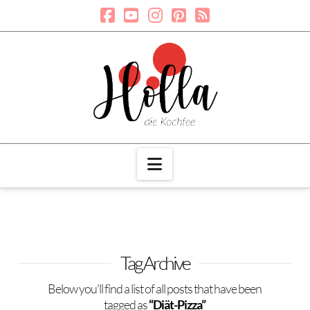
Navigation
Tag Archive
Below you'll find a list of all posts that have been
tagged as
“Diät-Pizza”