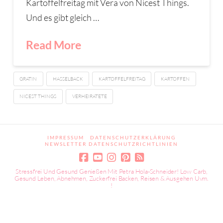
Kartoffelfreitag mit Vera von Nicest Things.
Und es gibt gleich …
Read More
GRATIN
HASSELBACK
KARTOFFELFREITAG
KARTOFFEN
NICEST THINGS
VERHEIRATETE
IMPRESSUM
DATENSCHUTZERKLÄRUNG
NEWSLETTER DATENSCHUTZRICHTLINIEN
Stressfrei Und Gesund Genießen Mit Petra Hola-Schneider! Low Carb,
Gesund Leben, Abnehmen, Zuckerfrei Backen, Reisen & Ausgehen Uvm.
!