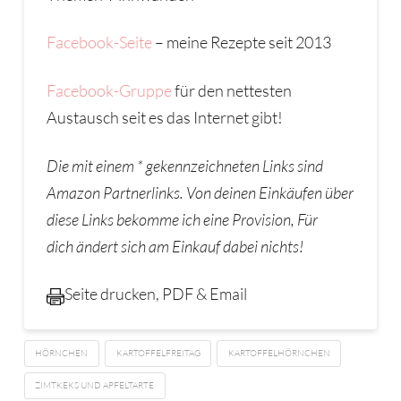
Facebook-Seite
– meine Rezepte seit 2013
Facebook-Gruppe
für den nettesten
Austausch seit es das Internet gibt!
Die mit einem * gekennzeichneten Links sind
Amazon Partnerlinks. Von deinen Eink
ä
ufen
ü
ber
diese Links bekomme ich eine Provision,
F
ü
r
dich
ä
ndert sich am Einkauf dabei nichts!
Seite drucken, PDF & Email
HÖRNCHEN
KARTOFFELFREITAG
KARTOFFELHÖRNCHEN
ZIMTKEKS UND APFELTARTE