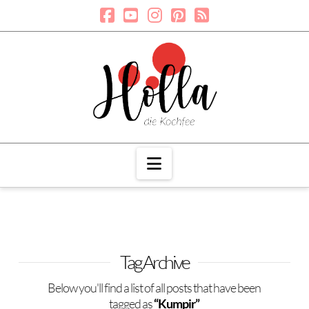
Navigation
Tag Archive
Below you'll find a list of all posts that have been
tagged as
“Kumpir”