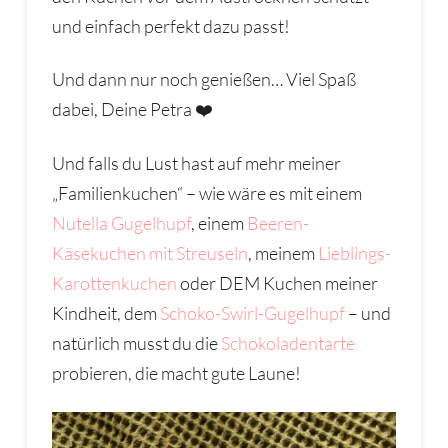
und einfach perfekt dazu passt!
Und dann nur noch genießen… Viel Spaß
dabei, Deine Petra ❤️
Und falls du Lust hast auf mehr meiner
„Familienkuchen“ – wie wäre es mit einem
Nutella Gugelhupf
, einem
Beeren-
Käsekuchen mit Streuseln
, meinem
Lieblings-
Karottenkuchen
oder DEM Kuchen meiner
Kindheit, dem
Schoko-Swirl-Gugelhupf
– und
natürlich musst du die
Schokoladentarte
probieren, die macht gute Laune!