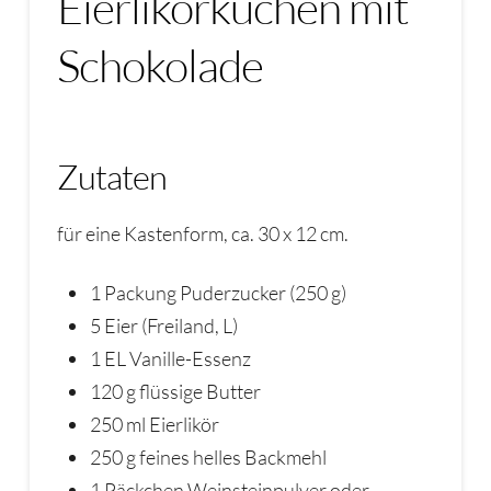
Eierlikörkuchen mit
Schokolade
Zutaten
für eine Kastenform, ca. 30 x 12 cm.
1 Packung Puderzucker (250 g)
5 Eier (Freiland, L)
1 EL Vanille-Essenz
120 g flüssige Butter
250 ml Eierlikör
250 g feines helles Backmehl
1 Päckchen Weinsteinpulver oder