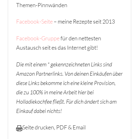
Themen-Pinnwänden
Facebook-Seite
– meine Rezepte seit 2013
Facebook-Gruppe
für den nettesten
Austausch seit es das Internet gibt!
Die mit einem * gekennzeichneten Links sind
Amazon Partnerlinks. Von deinen Eink
ä
ufen
ü
ber
diese Links bekomme ich eine kleine Provision,
die zu 100% in meine Arbeit hier bei
Holladiekochfee flie
ß
t. F
ü
r dich
ä
ndert sich am
Einkauf dabei nichts!
Seite drucken, PDF & Email