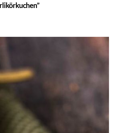
rlikörkuchen”