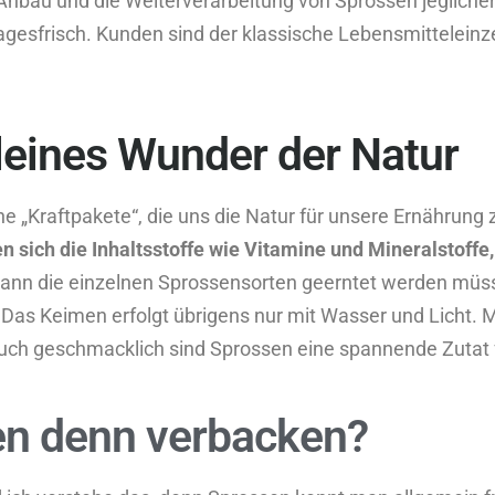
bau und die Weiterverarbeitung von Sprossen jeglicher 
tagesfrisch. Kunden sind der klassische Lebensmitteleinz
leines Wunder der Natur
e „Kraftpakete“, die uns die Natur für unsere Ernährung z
n sich die Inhaltsstoffe wie Vitamine und Mineralstoff
ann die einzelnen Sprossensorten geerntet werden mü
s Keimen erfolgt übrigens nur mit Wasser und Licht. Me
auch geschmacklich sind Sprossen eine spannende Zutat fü
en denn verbacken?