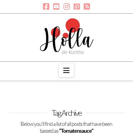
Navigation
Tag Archive
Below you'll find a list of all posts that have been
tagged as
“Tomatensauce”