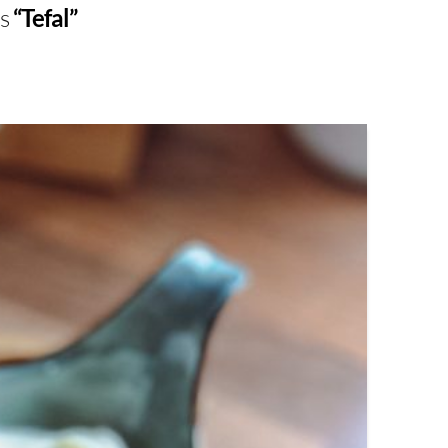
as
“Tefal”