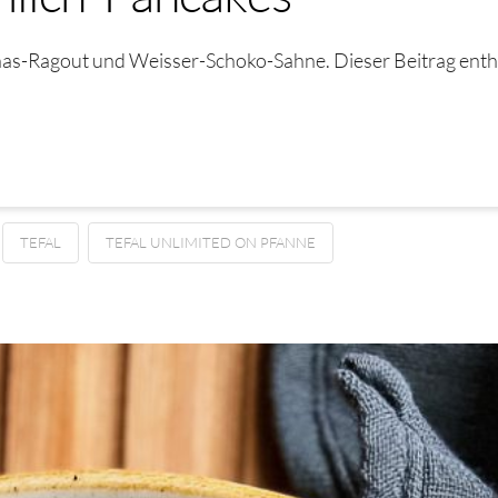
as-Ragout und Weisser-Schoko-Sahne. Dieser Beitrag enthä
TEFAL
TEFAL UNLIMITED ON PFANNE