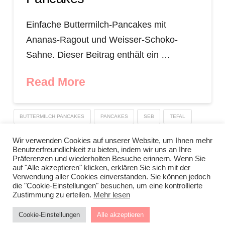
Einfache Buttermilch-Pancakes mit
Ananas-Ragout und Weisser-Schoko-
Sahne. Dieser Beitrag enthält ein …
Read More
BUTTERMILCH PANCAKES
PANCAKES
SEB
TEFAL
TEFAL UNLIMITED ON PFANNE
Wir verwenden Cookies auf unserer Website, um Ihnen mehr
Benutzerfreundlichkeit zu bieten, indem wir uns an Ihre
Präferenzen und wiederholten Besuche erinnern. Wenn Sie
auf "Alle akzeptieren" klicken, erklären Sie sich mit der
Verwendung aller Cookies einverstanden. Sie können jedoch
IMPRESSUM
DATENSCHUTZERKLÄRUNG
NEWSLETTER DATENSCHUTZRICHTLINIEN
die "Cookie-Einstellungen" besuchen, um eine kontrollierte
Zustimmung zu erteilen.
Mehr lesen
Stressfrei Und Gesund Genießen Mit Petra Hola-Schneider! Low
Cookie-Einstellungen
Alle akzeptieren
Carb, Gesund Leben, Abnehmen, Zuckerfrei Backen, Reisen &
Ausgehen Uvm. !