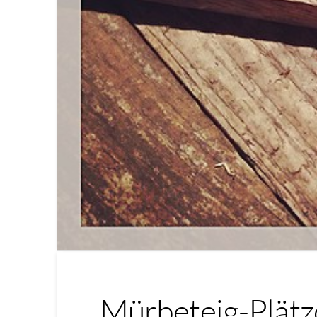
Mürbeteig-Plätz