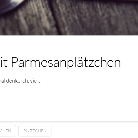
t Parmesanplätzchen
 denke ich, sie …
ZCHEN
PLÄTZCHEN