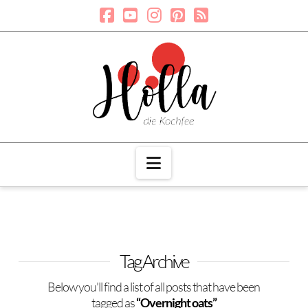
Navigation
Tag Archive
Below you'll find a list of all posts that have been
tagged as
“Overnight oats”