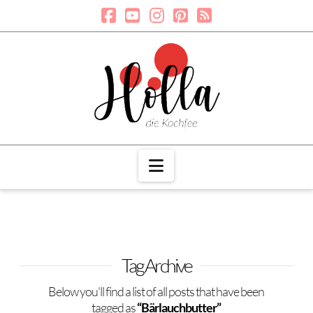
Navigation
Tag Archive
Below you'll find a list of all posts that have been
tagged as
“Bärlauchbutter”