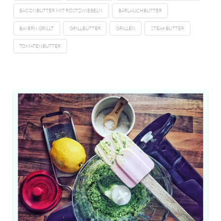
BACONBUTTER MIT RÖSTZWIEBELN
BÄRLAUCHBUTTER
BAYERN GRILLT
GRILLBUTTER
GRILLEN
STEAKBUTTER
TOMATENBUTTER