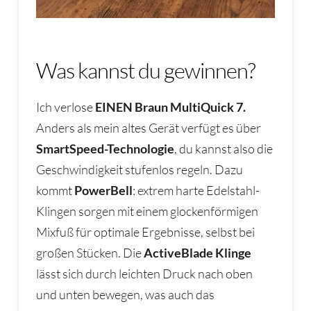
Was kannst du gewinnen?
Ich verlose
EINEN Braun MultiQuick 7.
Anders als mein altes Gerät verfügt es über
SmartSpeed-Technologie
, du kannst also die
Geschwindigkeit stufenlos regeln. Dazu
kommt
PowerBell
: extrem harte Edelstahl-
Klingen sorgen mit einem glockenförmigen
Mixfuß für optimale Ergebnisse, selbst bei
großen Stücken. Die
ActiveBlade Klinge
lässt sich durch leichten Druck nach oben
und unten bewegen, was auch das