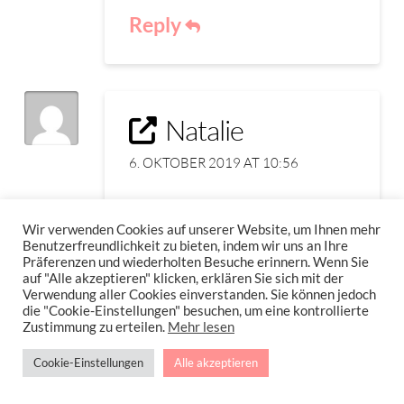
Reply
Natalie
6. OKTOBER 2019 AT 10:56
Das wär so toll. Mein Pürierstab
Wir verwenden Cookies auf unserer Website, um Ihnen mehr
ist gerade kaputt gegangen, und
Benutzerfreundlichkeit zu bieten, indem wir uns an Ihre
das ist so ein geniales Teil
Präferenzen und wiederholten Besuche erinnern. Wenn Sie
auf "Alle akzeptieren" klicken, erklären Sie sich mit der
Verwendung aller Cookies einverstanden. Sie können jedoch
Reply
die "Cookie-Einstellungen" besuchen, um eine kontrollierte
Zustimmung zu erteilen.
Mehr lesen
Cookie-Einstellungen
Alle akzeptieren