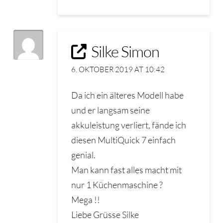
Silke Simon
6. OKTOBER 2019 AT 10:42
Da ich ein älteres Modell habe
und er langsam seine
akkuleistung verliert, fände ich
diesen MultiQuick 7 einfach
genial.
Man kann fast alles macht mit
nur 1 Küchenmaschine ?
Mega !!
Liebe Grüsse Silke