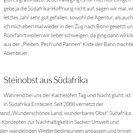
gebe ja die Südafrika-Hoffnung nicht auf, sagen wir mal, w
letztes Jahr sehr gut gefallen, sowohl die Agentur, als auc
ich mich eben mal wieder in den Zug nach Bonn gesetzt un
Rückfahrt wollen wir lieber schweigen, da ging dann wirkli
aus der „Pleiten, Pech und Pannen“ Kiste der Bahn mach
Abenteuer.
Steinobst aus Südafrika
Während bei uns der Kachelofen Tag und Nacht glüht, ist
in Südafrika Erntezeit. Seit 2008 vernetzt der
rband „Wunderschönes Land, wunderbares Obst“ Südafrika
 Konzepten zur Nachhaltigkeit in Sachen Umwelt und
ich den wandelnden Wetterbedingungen anpassen und bringt