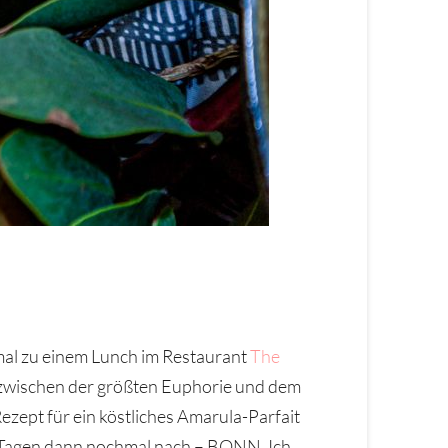
inmal zu einem Lunch im Restaurant
The
 zwischen der größten Euphorie und dem
zept für ein köstliches Amarula-Parfait
gen Tagen dann nochmal nach – BONN. Ich