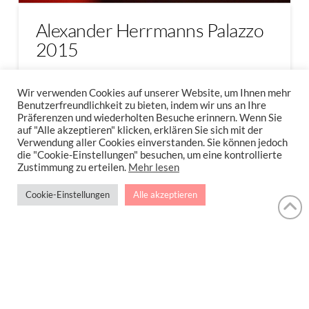
Alexander Herrmanns Palazzo
2015
Vorneweg: ICH LIEBE DAS PALAZZO! Ich
Wir verwenden Cookies auf unserer Website, um Ihnen mehr
war schon bei Alfons …
Benutzerfreundlichkeit zu bieten, indem wir uns an Ihre
Präferenzen und wiederholten Besuche erinnern. Wenn Sie
auf "Alle akzeptieren" klicken, erklären Sie sich mit der
Read More
Verwendung aller Cookies einverstanden. Sie können jedoch
die "Cookie-Einstellungen" besuchen, um eine kontrollierte
Zustimmung zu erteilen.
Mehr lesen
ALEXANDER HERRMANN
DINNERSHOW
PALAZZO
Cookie-Einstellungen
Alle akzeptieren
IMPRESSUM
DATENSCHUTZERKLÄRUNG
NEWSLETTER DATENSCHUTZRICHTLINIEN
Stressfrei Und Gesund Genießen Mit Petra Hola-Schneider! Low Carb,
Gesund Leben, Abnehmen, Zuckerfrei Backen, Reisen & Ausgehen Uvm.