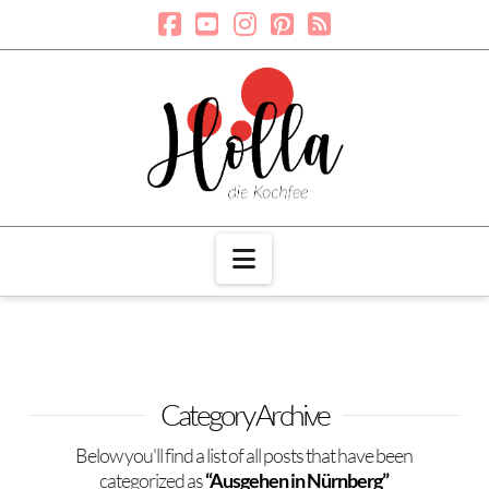
Navigation
Category Archive
Below you'll find a list of all posts that have been
categorized as
“Ausgehen in Nürnberg”