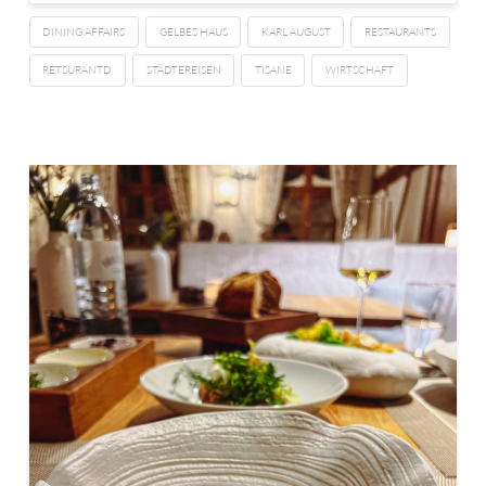
DINING AFFAIRS
GELBES HAUS
KARL AUGUST
RESTAURANTS
RETSURANTD
STÄDTEREISEN
TISANE
WIRTSCHAFT