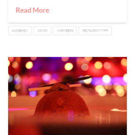
Read More
AUSGEHEN
JØWÅY
NÜRNBERG
RESTAURANT TIPP