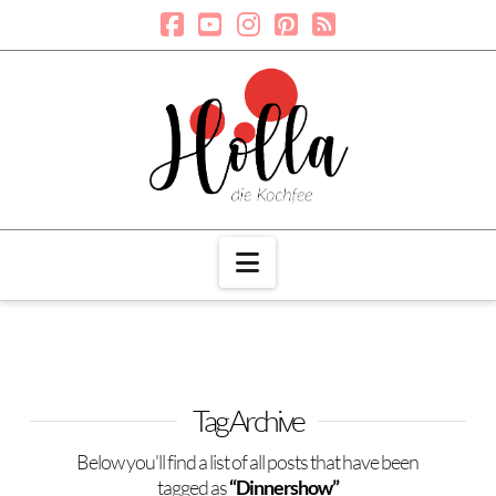
Navigation
Tag Archive
Below you'll find a list of all posts that have been
tagged as
“Dinnershow”