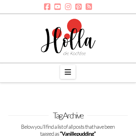
Navigation
Tag Archive
Below you'll find a list of all posts that have been
tagged as
“Vanillepudding”