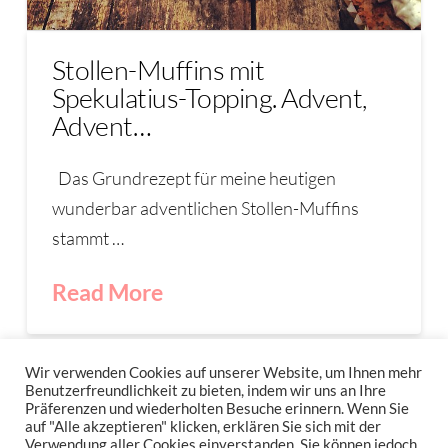
Stollen-Muffins mit
Spekulatius-Topping. Advent,
Advent…
Das Grundrezept für meine heutigen
wunderbar adventlichen Stollen-Muffins
stammt …
Read More
SPEKULATIUS
STOLLEN
STOLLENMUFFIN
Wir verwenden Cookies auf unserer Website, um Ihnen mehr
Benutzerfreundlichkeit zu bieten, indem wir uns an Ihre
Präferenzen und wiederholten Besuche erinnern. Wenn Sie
auf "Alle akzeptieren" klicken, erklären Sie sich mit der
Verwendung aller Cookies einverstanden. Sie können jedoch
IMPRESSUM
DATENSCHUTZERKLÄRUNG