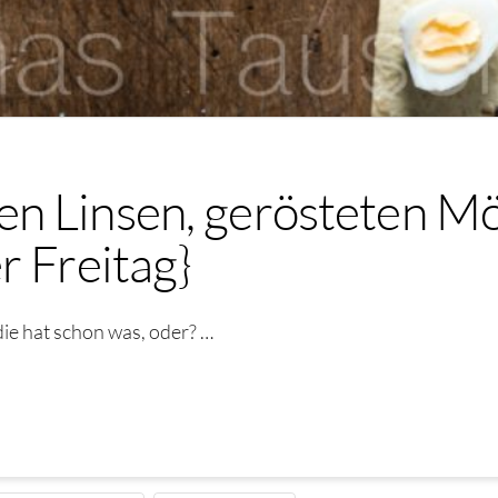
n Linsen, gerösteten M
r Freitag}
die hat schon was, oder? …