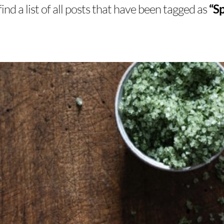
find a list of all posts that have been tagged as
“S