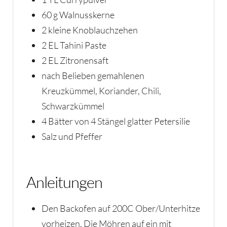
60 g Walnusskerne
2 kleine Knoblauchzehen
2 EL Tahini Paste
2 EL Zitronensaft
nach Belieben gemahlenen
Kreuzkümmel, Koriander, Chili,
Schwarzkümmel
4 Bätter von 4 Stängel glatter Petersilie
Salz und Pfeffer
Anleitungen
Den Backofen auf 200C Ober/Unterhitze
vorheizen. Die Möhren auf ein mit