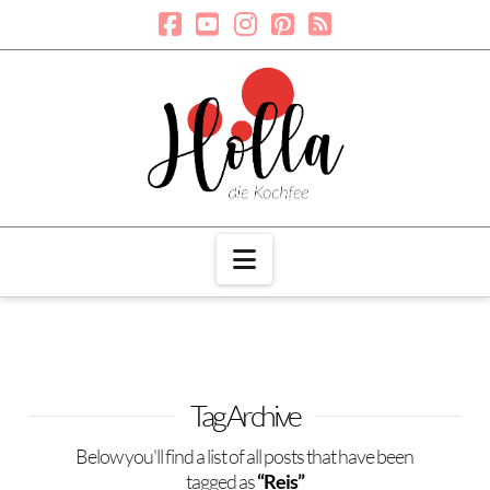
Navigation
Tag Archive
Below you'll find a list of all posts that have been
tagged as
“Reis”