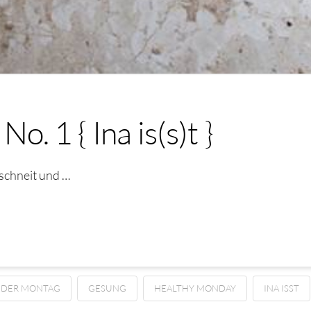
. 1 { Ina is(s)t }
schneit und …
DER MONTAG
GESUNG
HEALTHY MONDAY
INA ISST