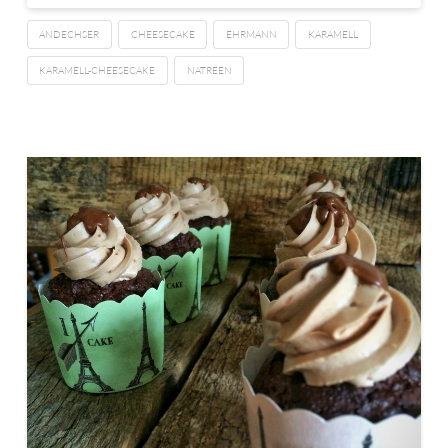
ANDECHSER
CHEESECAKE
EHRMANN
KARAMELL
KARAMELL-CHEESECAKE
NATREEN