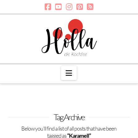
Navigation
Tag Archive
Below you'll find a list of all posts that have been
tagged as
“Karamell”