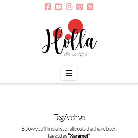
Navigation
Tag Archive
Below you'll find a list of all posts that have been
tagged as
“Xaramel”