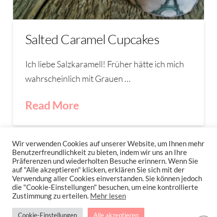
Salted Caramel Cupcakes
Ich liebe Salzkaramell! Früher hätte ich mich
wahrscheinlich mit Grauen …
Read More
CUPCAKES
KARAMELL
SALTY CARAMEL
XARAMEL
Wir verwenden Cookies auf unserer Website, um Ihnen mehr
Benutzerfreundlichkeit zu bieten, indem wir uns an Ihre
Präferenzen und wiederholten Besuche erinnern. Wenn Sie
auf "Alle akzeptieren" klicken, erklären Sie sich mit der
Verwendung aller Cookies einverstanden. Sie können jedoch
IMPRESSUM
DATENSCHUTZERKLÄRUNG
NEWSLETTER DATENSCHUTZRICHTLINIEN
die "Cookie-Einstellungen" besuchen, um eine kontrollierte
Zustimmung zu erteilen.
Mehr lesen
Stressfrei Und Gesund Genießen Mit Petra Hola-Schneider! Low Carb,
Cookie-Einstellungen
Alle akzeptieren