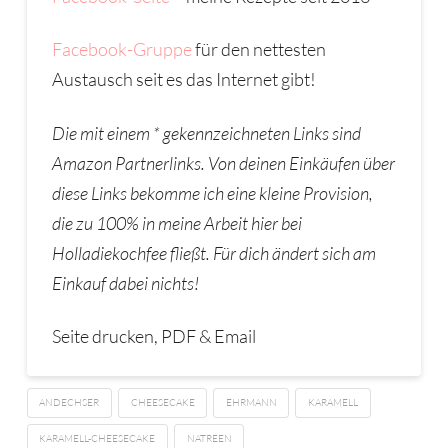
Facebook-Gruppe
für den nettesten
Austausch seit es das Internet gibt!
Die mit einem * gekennzeichneten Links sind
Amazon Partnerlinks. Von deinen Eink
ä
ufen
ü
ber
diese Links bekomme ich eine kleine Provision,
die zu 100% in meine Arbeit hier bei
Holladiekochfee flie
ß
t. F
ü
r dich
ä
ndert sich am
Einkauf dabei nichts!
Seite drucken, PDF & Email
ANDECHSER
CHEESECAKE
EHRMANN
KARAMELL
KARAMELL-CHEESECAKE
NATREEN