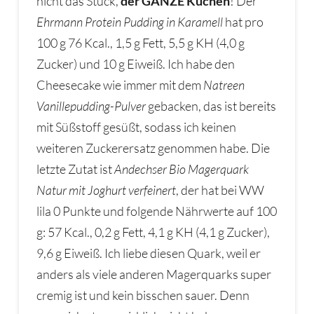
nicht das Stück,
der GANZE Kuchen
! Der
Ehrmann Protein Pudding in Karamell
hat pro
100 g 76 Kcal., 1,5 g Fett, 5,5 g KH (4,0 g
Zucker) und 10 g Eiweiß. Ich habe den
Cheesecake wie immer mit dem
Natreen
Vanillepudding-Pulver
gebacken, das ist bereits
mit Süßstoff gesüßt, sodass ich keinen
weiteren Zuckerersatz genommen habe. Die
letzte Zutat ist
Andechser Bio Magerquark
Natur mit Joghurt verfeinert
, der hat bei WW
lila 0 Punkte und folgende Nährwerte auf 100
g: 57 Kcal., 0,2 g Fett, 4,1 g KH (4,1 g Zucker),
9,6 g Eiweiß. Ich liebe diesen Quark, weil er
anders als viele anderen Magerquarks super
cremig ist und kein bisschen sauer. Denn