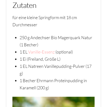
Zutaten
für eine kleine Springform mit 18 cm
Durchmesser
250 g Andechser Bio Magerquark Natur
(1 Becher)
1 EL
Vanille-Essenz
(optional)
1 Ei (Freiland, Größe L)
1 EL Natreen Vanillepudding-Pulver (17
g)
1 Becher Ehrmann Proteinpudding in
Karamell (200 g)