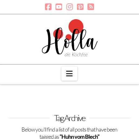
Navigation
Tag Archive
Below you'll find a list of all posts that have been
tagged as
“Huhn vom Blech”