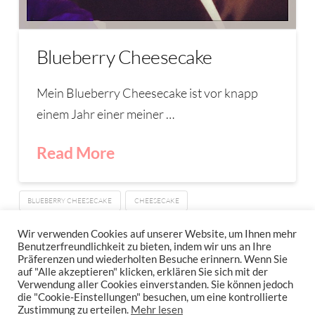
Blueberry Cheesecake
Mein Blueberry Cheesecake ist vor knapp
einem Jahr einer meiner …
Read More
BLUEBERRY CHEESECAKE
CHEESECAKE
HEIDELBEER-KÄSEKUCHEN
KÄSEKUCHEN
Wir verwenden Cookies auf unserer Website, um Ihnen mehr
Benutzerfreundlichkeit zu bieten, indem wir uns an Ihre
Präferenzen und wiederholten Besuche erinnern. Wenn Sie
auf "Alle akzeptieren" klicken, erklären Sie sich mit der
Verwendung aller Cookies einverstanden. Sie können jedoch
IMPRESSUM
DATENSCHUTZERKLÄRUNG
NEWSLETTER DATENSCHUTZRICHTLINIEN
die "Cookie-Einstellungen" besuchen, um eine kontrollierte
Zustimmung zu erteilen.
Mehr lesen