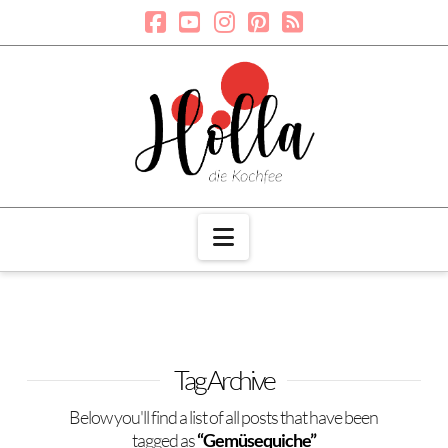
Navigation
Tag Archive
Below you'll find a list of all posts that have been
tagged as
“Gemüsequiche”