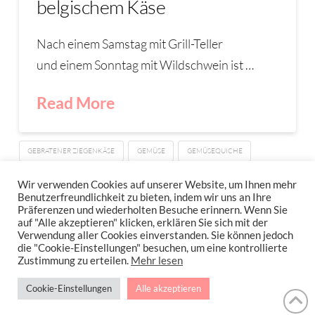
belgischem Käse
Nach einem Samstag mit Grill-Teller
und einem Sonntag mit Wildschwein ist …
Read More
GEBRATENER ZIEGENKÄSE
GEMÜSE
GEMÜSEQUICHE
QUICHE
Wir verwenden Cookies auf unserer Website, um Ihnen mehr
Benutzerfreundlichkeit zu bieten, indem wir uns an Ihre
Präferenzen und wiederholten Besuche erinnern. Wenn Sie
auf "Alle akzeptieren" klicken, erklären Sie sich mit der
Verwendung aller Cookies einverstanden. Sie können jedoch
IMPRESSUM
DATENSCHUTZERKLÄRUNG
NEWSLETTER DATENSCHUTZRICHTLINIEN
die "Cookie-Einstellungen" besuchen, um eine kontrollierte
Zustimmung zu erteilen.
Mehr lesen
Stressfrei Und Gesund Genießen Mit Petra Hola-Schneider! Low Carb,
Cookie-Einstellungen
Alle akzeptieren
Gesund Leben, Abnehmen, Zuckerfrei Backen, Reisen & Ausgehen Uvm.
!