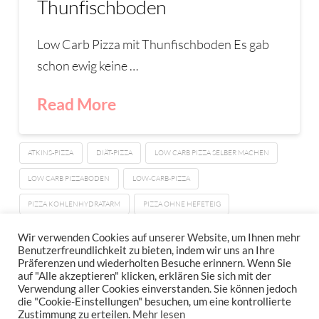
Thunfischboden
Low Carb Pizza mit Thunfischboden Es gab
schon ewig keine …
Read More
ATKINS-PIZZA
DIÄT-PIZZA
LOW CARB PIZZA SELBER MACHEN
LOW CARB PIZZABODEN
LOW-CARB-PIZZA
PIZZA KOHLENHYDRATARM
PIZZA OHNE HEFETEIG
PIZZA THUNFISCHBODEN
Wir verwenden Cookies auf unserer Website, um Ihnen mehr
Benutzerfreundlichkeit zu bieten, indem wir uns an Ihre
Präferenzen und wiederholten Besuche erinnern. Wenn Sie
auf "Alle akzeptieren" klicken, erklären Sie sich mit der
Verwendung aller Cookies einverstanden. Sie können jedoch
IMPRESSUM
DATENSCHUTZERKLÄRUNG
NEWSLETTER DATENSCHUTZRICHTLINIEN
die "Cookie-Einstellungen" besuchen, um eine kontrollierte
Zustimmung zu erteilen.
Mehr lesen