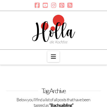
Navigation
Tag Archive
Below you'll find a list of all posts that have been
tagged as
“Bachsaibling”