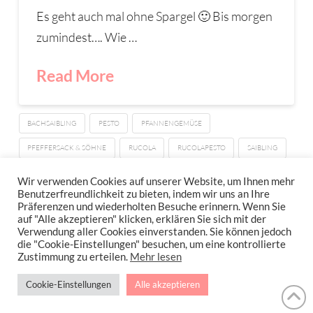
Es geht auch mal ohne Spargel 🙂 Bis morgen
zumindest…. Wie …
Read More
BACHSAIBLING
PESTO
PFANNENGEMÜSE
PFEFFERSACK & SÖHNE
RUCOLA
RUCOLAPESTO
SAIBLING
SESAMÖL
Wir verwenden Cookies auf unserer Website, um Ihnen mehr
Benutzerfreundlichkeit zu bieten, indem wir uns an Ihre
Präferenzen und wiederholten Besuche erinnern. Wenn Sie
auf "Alle akzeptieren" klicken, erklären Sie sich mit der
Verwendung aller Cookies einverstanden. Sie können jedoch
IMPRESSUM
DATENSCHUTZERKLÄRUNG
NEWSLETTER DATENSCHUTZRICHTLINIEN
die "Cookie-Einstellungen" besuchen, um eine kontrollierte
Zustimmung zu erteilen.
Mehr lesen
Stressfrei Und Gesund Genießen Mit Petra Hola-Schneider! Low Carb,
Cookie-Einstellungen
Alle akzeptieren
Gesund Leben, Abnehmen, Zuckerfrei Backen, Reisen & Ausgehen Uvm.
!