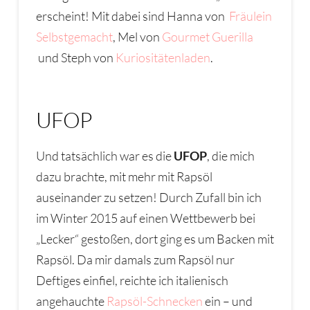
erscheint! Mit dabei sind Hanna von
Fräulein
Selbstgemacht
, Mel von
Gourmet Guerilla
und Steph von
Kuriositätenladen
.
UFOP
Und tatsächlich war es die
UFOP
, die mich
dazu brachte, mit mehr mit Rapsöl
auseinander zu setzen! Durch Zufall bin ich
im Winter 2015 auf einen Wettbewerb bei
„Lecker“ gestoßen, dort ging es um Backen mit
Rapsöl. Da mir damals zum Rapsöl nur
Deftiges einfiel, reichte ich italienisch
angehauchte
Rapsöl-Schnecken
ein – und