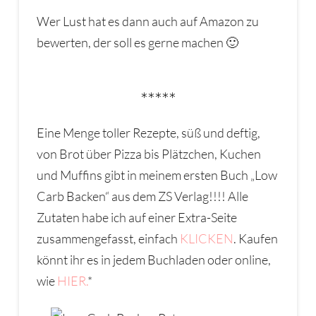
Wer Lust hat es dann auch auf Amazon zu
bewerten, der soll es gerne machen 🙂
*****
Eine Menge toller Rezepte, süß und deftig,
von Brot über Pizza bis Plätzchen, Kuchen
und Muffins gibt in meinem ersten Buch „Low
Carb Backen“ aus dem ZS Verlag!!!! Alle
Zutaten habe ich auf einer Extra-Seite
zusammengefasst, einfach
KLICKEN
. Kaufen
könnt ihr es in jedem Buchladen oder online,
wie
HIER.
*