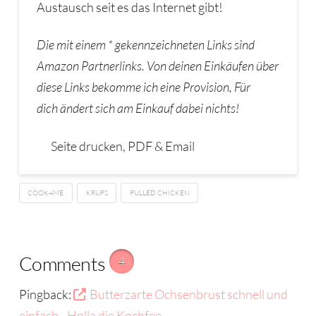
Austausch seit es das Internet gibt!
Die mit einem * gekennzeichneten Links sind
Amazon Partnerlinks. Von deinen Eink
ä
ufen
ü
ber
diese Links bekomme ich eine Provision,
F
ü
r
dich
ä
ndert sich am Einkauf dabei nichts!
Seite drucken, PDF & Email
COOK4ME
KRUPS
PULLED CHICKEN
Comments
4
Pingback:
Butterzarte Ochsenbrust schnell und
einfach - Holla die Kochfee