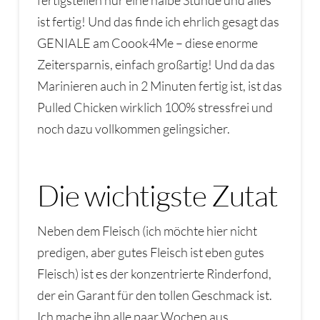
fertigstellen nur eine halbe Stunde und alles
ist fertig! Und das finde ich ehrlich gesagt das
GENIALE am Coook4Me – diese enorme
Zeitersparnis, einfach großartig! Und da das
Marinieren auch in 2 Minuten fertig ist, ist das
Pulled Chicken wirklich 100% stressfrei und
noch dazu vollkommen gelingsicher.
Die wichtigste Zutat
Neben dem Fleisch (ich möchte hier nicht
predigen, aber gutes Fleisch ist eben gutes
Fleisch) ist es der konzentrierte Rinderfond,
der ein Garant für den tollen Geschmack ist.
Ich mache ihn alle paar Wochen aus