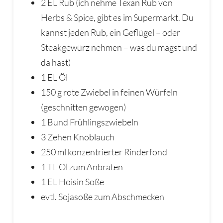
2 EL Rub (ich nehme Texan Rub von
Herbs & Spice, gibt es im Supermarkt. Du
kannst jeden Rub, ein Geflügel – oder
Steakgewürz nehmen – was du magst und
da hast)
1 EL Öl
150 g rote Zwiebel in feinen Würfeln
(geschnitten gewogen)
1 Bund Frühlingszwiebeln
3 Zehen Knoblauch
250 ml konzentrierter Rinderfond
1 TL Öl zum Anbraten
1 EL Hoisin Soße
evtl. Sojasoße zum Abschmecken