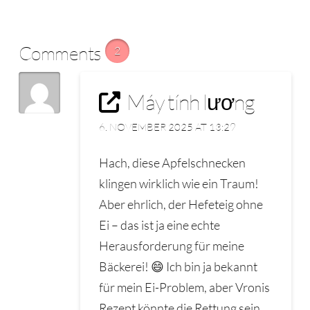
Comments
2
Máy tính lương
6. NOVEMBER 2025 AT 13:29
Hach, diese Apfelschnecken
klingen wirklich wie ein Traum!
Aber ehrlich, der Hefeteig ohne
Ei – das ist ja eine echte
Herausforderung für meine
Bäckerei! 😄 Ich bin ja bekannt
für mein Ei-Problem, aber Vronis
Rezept könnte die Rettung sein.