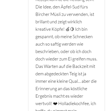
Die Idee, den Äpfel-Sud fürs
Bircher Müsli zu verwenden, ist
brillant und zeigt wirklich
kreative Köpfe! 🍏🍋 Ich bin
gespannt, ob meine Schnecken
auch so saftig werden wie
beschrieben, oder ob ich doch
doch wieder zum Ei greifen muss.
Das Warten auf die Backzeit mit
dem abgedeckten Teig ist ja
immer eine kleine Qual… aber die
Erinnerung an das köstliche
Ergebnis macht es wieder
wertvoll! ❤️ Holladiekochfee, ich
hoffe, du nimmst mein