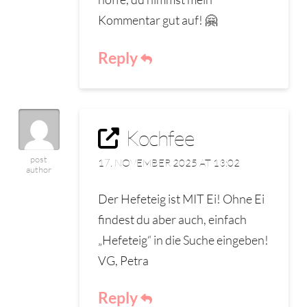
Kommentar gut auf! 🤗
Reply
Kochfee
post
17. NOVEMBER 2025 AT 13:02
author
Der Hefeteig ist MIT Ei! Ohne Ei
findest du aber auch, einfach
„Hefeteig“ in die Suche eingeben!
VG, Petra
Reply