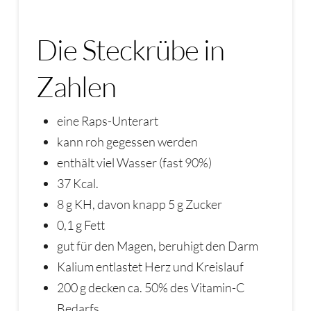
Die Steckrübe in
Zahlen
eine Raps-Unterart
kann roh gegessen werden
enthält viel Wasser (fast 90%)
37 Kcal.
8 g KH, davon knapp 5 g Zucker
0,1 g Fett
gut für den Magen, beruhigt den Darm
Kalium entlastet Herz und Kreislauf
200 g decken ca. 50% des Vitamin-C
Bedarfs