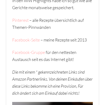
In den WW Highlights habe ich so gut wie alle
Gerichte monatsweise gespeichert.
Pinterest
– alle Rezepte übersichtlich auf
Themen-Pinnwänden
Facebook-Seite
– meine Rezepte seit 2013
Facebook-Gruppe
für den nettesten
Austausch seit es das Internet gibt!
Die mit einem * gekennzeichneten Links sind
Amazon Partnerlinks. Von deinen Eink
ä
ufen
ü
ber
diese Links bekomme ich eine Provision,
F
ü
r
dich
ä
ndert sich am Einkauf dabei nichts!