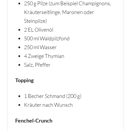
250 g Pilze (zum Beispiel Champignons,
Kräuterseitlinge, Maronen oder
Steinpilze)
2 EL Olivenöl
500 ml Waldpilzfond
250 ml Wasser
4 Zweige Thymian
Salz, Pfeffer
Topping
1 Becher Schmand (200 g)
Kräuter nach Wunsch
Fenchel-Crunch