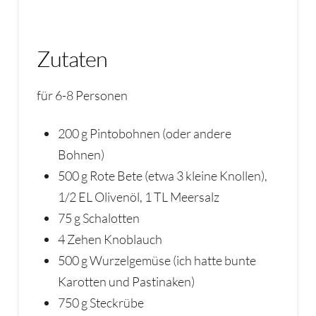
Zutaten
für 6-8 Personen
200 g Pintobohnen (oder andere
Bohnen)
500 g Rote Bete (etwa 3 kleine Knollen),
1/2 EL Olivenöl, 1 TL Meersalz
75 g Schalotten
4 Zehen Knoblauch
500 g Wurzelgemüse (ich hatte bunte
Karotten und Pastinaken)
750 g Steckrübe