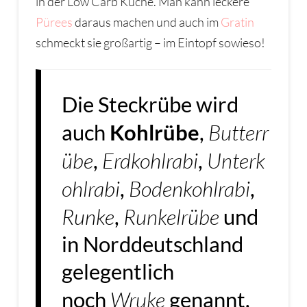
in der Low Carb Küche. Man kann leckere
Pürees
daraus machen und auch im
Gratin
schmeckt sie großartig – im Eintopf sowieso!
Die Steckrübe wird
Butterr
auch
Kohlrübe
,
übe
Erdkohlrabi
Unterk
,
,
ohlrabi
Bodenkohlrabi
,
,
Runke
Runkelrübe
,
und
in Norddeutschland
gelegentlich
Wruke
noch
genannt.