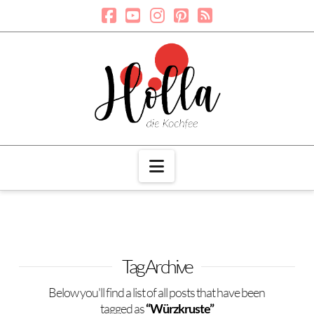
Navigation
Tag Archive
Below you'll find a list of all posts that have been
tagged as
“Würzkruste”