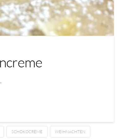
encreme
…
SCHOKOCREME
WEIHNACHTEN