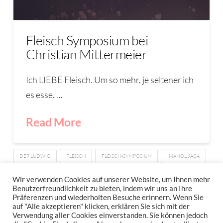
Fleisch Symposium bei
Christian Mittermeier
Ich LIEBE Fleisch. Um so mehr, je seltener ich
es esse. …
Read More
DER LUDWIG
FLEISCH
FLEISCH-SYMPOSIUM
IMANOL JACA
LUMA
OTTO GORMET
TXOGITXU
VILLA MITTERMEIER
Wir verwenden Cookies auf unserer Website, um Ihnen mehr
Benutzerfreundlichkeit zu bieten, indem wir uns an Ihre
Präferenzen und wiederholten Besuche erinnern. Wenn Sie
auf "Alle akzeptieren" klicken, erklären Sie sich mit der
Verwendung aller Cookies einverstanden. Sie können jedoch
IMPRESSUM
DATENSCHUTZERKLÄRUNG
NEWSLETTER DATENSCHUTZRICHTLINIEN