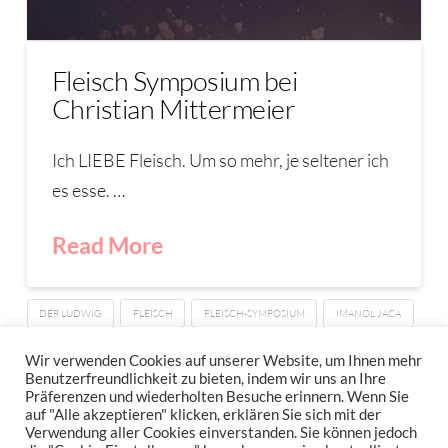
Fleisch Symposium bei
Christian Mittermeier
Ich LIEBE Fleisch. Um so mehr, je seltener ich
es esse. …
Read More
DER LUDWIG
FLEISCH
FLEISCH-SYMPOSIUM
IMANOL JACA
LUMA
OTTO GORMET
TXOGITXU
VILLA MITTERMEIER
Wir verwenden Cookies auf unserer Website, um Ihnen mehr
Benutzerfreundlichkeit zu bieten, indem wir uns an Ihre
Präferenzen und wiederholten Besuche erinnern. Wenn Sie
auf "Alle akzeptieren" klicken, erklären Sie sich mit der
Verwendung aller Cookies einverstanden. Sie können jedoch
IMPRESSUM
DATENSCHUTZERKLÄRUNG
NEWSLETTER DATENSCHUTZRICHTLINIEN