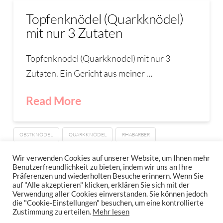
Topfenknödel (Quarkknödel)
mit nur 3 Zutaten
Topfenknödel (Quarkknödel) mit nur 3
Zutaten. Ein Gericht aus meiner …
Read More
OBSTKNÖDEL
QUARKKNÖDEL
RHABARBER
TOPFENKNÖDEL
Wir verwenden Cookies auf unserer Website, um Ihnen mehr
Benutzerfreundlichkeit zu bieten, indem wir uns an Ihre
Präferenzen und wiederholten Besuche erinnern. Wenn Sie
auf "Alle akzeptieren" klicken, erklären Sie sich mit der
Verwendung aller Cookies einverstanden. Sie können jedoch
IMPRESSUM
DATENSCHUTZERKLÄRUNG
NEWSLETTER DATENSCHUTZRICHTLINIEN
die "Cookie-Einstellungen" besuchen, um eine kontrollierte
Zustimmung zu erteilen.
Mehr lesen