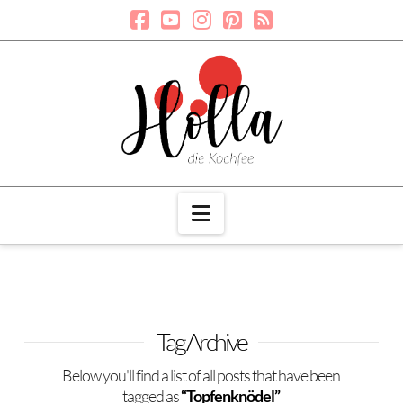
Navigation
Tag Archive
Below you'll find a list of all posts that have been
tagged as
“Topfenknödel”