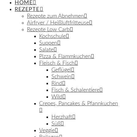
HOME
REZEPTE
Rezepte zum Abnehmen
Airfryer / Heißluftfritteuse
Rezepte Low Carb
Kochschule
Suppen
Salate
Pizza & Flammkuchen
Fleisch & Fisch
Geflügel
Schwein
Rind
Fisch & Schalentiere
Wild
Crepes, Pancakes & Pfannkuchen
Herzhaft
Süß
Veggie