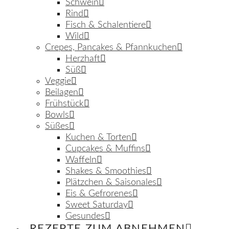
Schwein
Rind
Fisch & Schalentiere
Wild
Crepes, Pancakes & Pfannkuchen
Herzhaft
Süß
Veggie
Beilagen
Frühstück
Bowls
Süßes
Kuchen & Torten
Cupcakes & Muffins
Waffeln
Shakes & Smoothies
Plätzchen & Saisonales
Eis & Gefrorenes
Sweet Saturday
Gesundes
REZEPTE ZUM ABNEHMEN