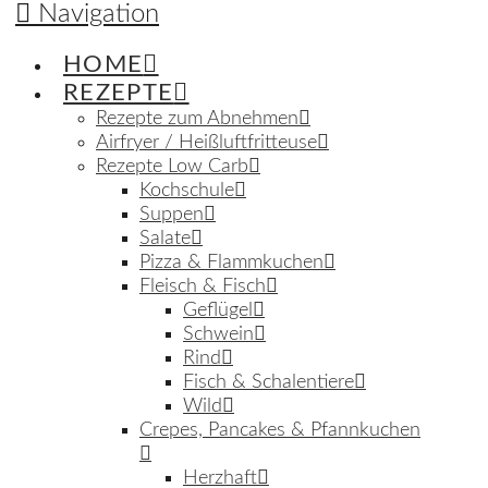
Navigation
HOME
REZEPTE
Rezepte zum Abnehmen
Airfryer / Heißluftfritteuse
Rezepte Low Carb
Kochschule
Suppen
Salate
Pizza & Flammkuchen
Fleisch & Fisch
Geflügel
Schwein
Rind
Fisch & Schalentiere
Wild
Crepes, Pancakes & Pfannkuchen
Herzhaft