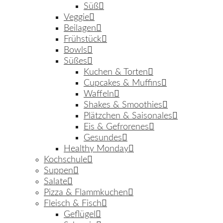
Süß
Veggie
Beilagen
Frühstück
Bowls
Süßes
Kuchen & Torten
Cupcakes & Muffins
Waffeln
Shakes & Smoothies
Plätzchen & Saisonales
Eis & Gefrorenes
Gesundes
Healthy Monday
Kochschule
Suppen
Salate
Pizza & Flammkuchen
Fleisch & Fisch
Geflügel