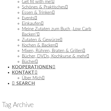
Get fit with me!
Schönes & Praktisches
Essen & Trinken
Events
Einkaufen
Meine Zutaten zum Buch „Low Carb
Backen“
Zutaten & Gewürze
Kochen & Backen
Mixen, Rühren, Braten & Grillen
Bücher, DVDs, Kochkurse & mehr
Bücher
KOOPERATIONEN
KONTAKT
Über Mich
SEARCH
Tag Archive