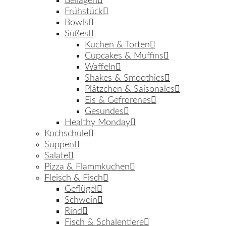
Beilagen
Frühstück
Bowls
Süßes
Kuchen & Torten
Cupcakes & Muffins
Waffeln
Shakes & Smoothies
Plätzchen & Saisonales
Eis & Gefrorenes
Gesundes
Healthy Monday
Kochschule
Suppen
Salate
Pizza & Flammkuchen
Fleisch & Fisch
Geflügel
Schwein
Rind
Fisch & Schalentiere