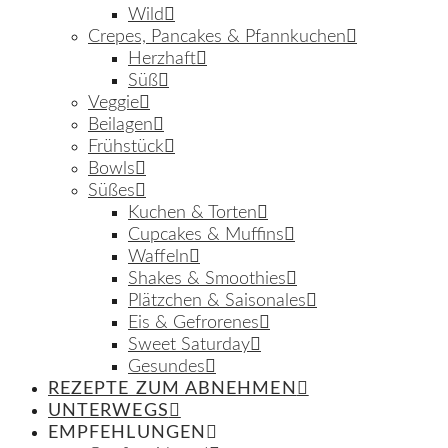
Wild
Crepes, Pancakes & Pfannkuchen
Herzhaft
Süß
Veggie
Beilagen
Frühstück
Bowls
Süßes
Kuchen & Torten
Cupcakes & Muffins
Waffeln
Shakes & Smoothies
Plätzchen & Saisonales
Eis & Gefrorenes
Sweet Saturday
Gesundes
REZEPTE ZUM ABNEHMEN
UNTERWEGS
EMPFEHLUNGEN