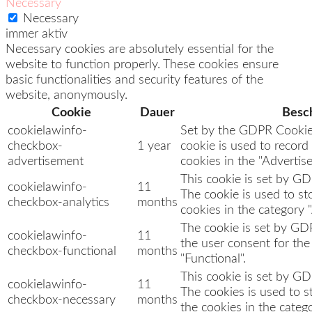
Necessary
Necessary
immer aktiv
Necessary cookies are absolutely essential for the
website to function properly. These cookies ensure
basic functionalities and security features of the
website, anonymously.
Cookie
Dauer
Besc
cookielawinfo-
Set by the GDPR Cookie 
checkbox-
1 year
cookie is used to record
advertisement
cookies in the "Advertis
This cookie is set by G
cookielawinfo-
11
The cookie is used to st
checkbox-analytics
months
cookies in the category "
The cookie is set by GD
cookielawinfo-
11
the user consent for the
checkbox-functional
months
"Functional".
This cookie is set by G
cookielawinfo-
11
The cookies is used to s
checkbox-necessary
months
the cookies in the categ