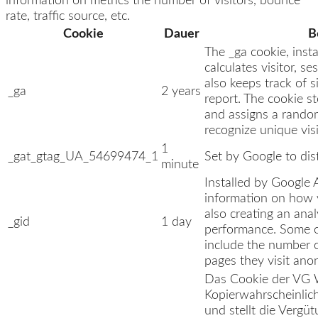
information on metrics the number of visitors, bounce
rate, traffic source, etc.
Cookie
Dauer
B
The _ga cookie, insta
calculates visitor, 
also keeps track of si
_ga
2 years
report. The cookie 
and assigns a rando
recognize unique visi
1
_gat_gtag_UA_54699474_1
Set by Google to dis
minute
Installed by Google A
information on how v
also creating an anal
_gid
1 day
performance. Some of
include the number of
pages they visit ano
Das Cookie der VG Wo
Kopierwahrscheinlich
und stellt die Vergü