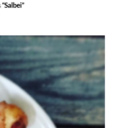
s
“Salbei”