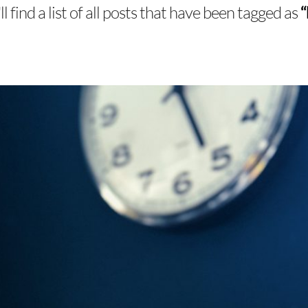
l find a list of all posts that have been tagged as
“