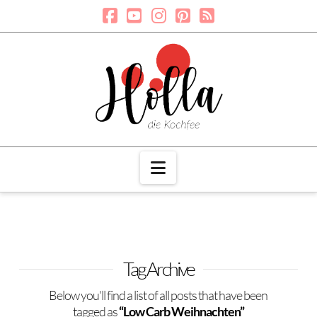
Navigation
Tag Archive
Below you'll find a list of all posts that have been
tagged as
“Low Carb Weihnachten”