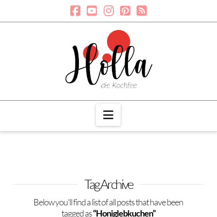
Navigation
Tag Archive
Below you'll find a list of all posts that have been
tagged as
“Honiglebkuchen”