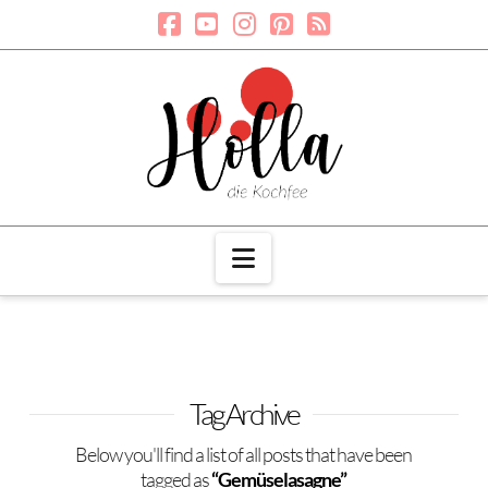
Navigation
Tag Archive
Below you'll find a list of all posts that have been
tagged as
“Gemüselasagne”